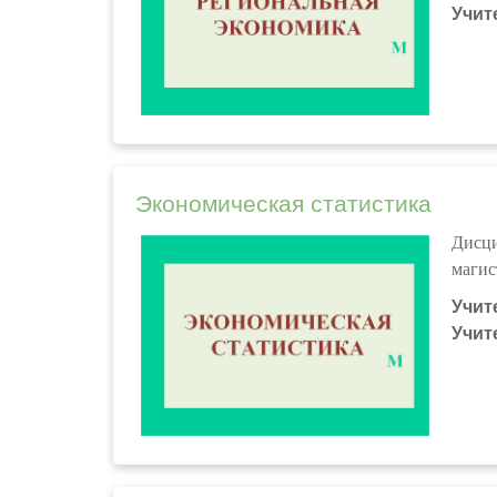
Учит
Экономическая статистика
Дисци
магис
Учит
Учит