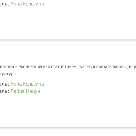
ель:
Анна Кельсина
плина «Экономическая статистика» является обязательной дис
тратуры.
ель:
Анна Кельсина
ель:
Лейла Нацун