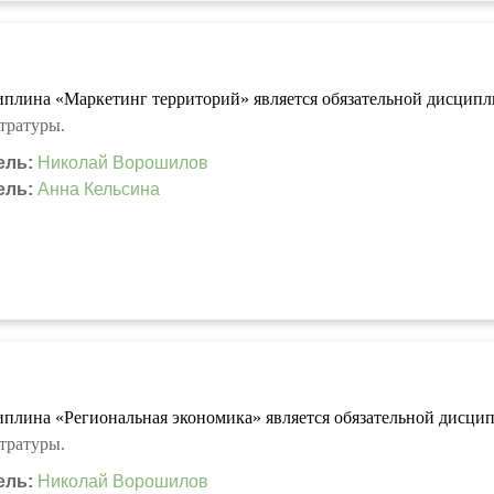
плина «Маркетинг территорий» является обязательной дисцип
тратуры.
ель:
Николай Ворошилов
ель:
Анна Кельсина
плина «Региональная экономика» является обязательной дисц
тратуры.
ель:
Николай Ворошилов