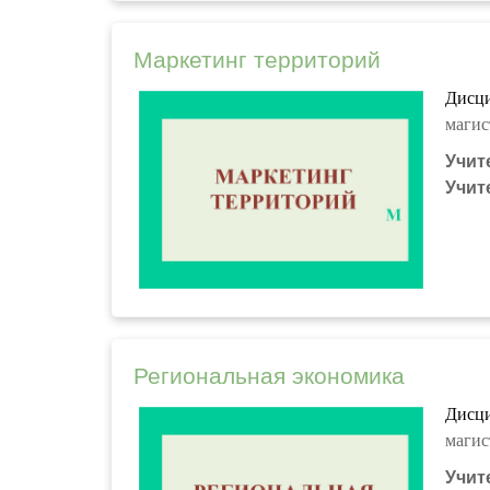
Маркетинг территорий
Дисци
магис
Учит
Учит
Региональная экономика
Дисци
магис
Учит