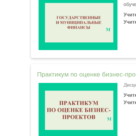
обуч
Учит
Учит
Практикум по оценке бизнес-про
Дисци
Учит
Учит