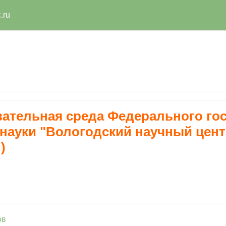
.ru
тельная среда Федерального гос
науки "Вологодский научный цент
)
траница
Гиперссылка
ов