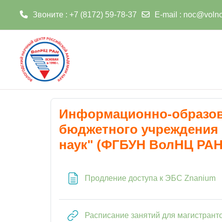
Звоните : +7 (8172) 59-78-37
E-mail
:
noc@volnc
Перейти к основному содержанию
Информационно-образова
бюджетного учреждения 
наук" (ФГБУН ВолНЦ РАН
С
Продление доступа к ЭБС Znanium
Расписание занятий для магистрант