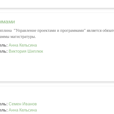
аммами
плина "Управление проектами и программами" является обязат
аммы магистратуры.
ель:
Анна Кельсина
ель:
Виктория Шиплюк
ель:
Семен Иванов
ель:
Анна Кельсина