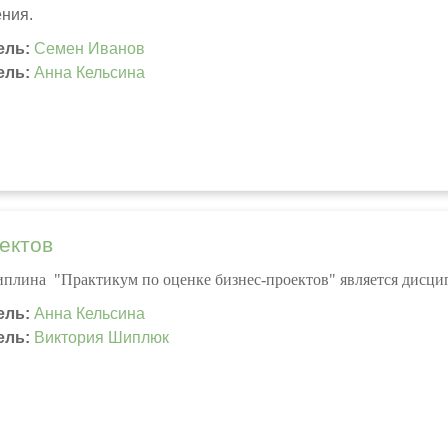
ения.
ель:
Семен Иванов
ель:
Анна Кельсина
ектов
плина "Практикум по оценке бизнес-проектов" является дисци
ель:
Анна Кельсина
ель:
Виктория Шиплюк